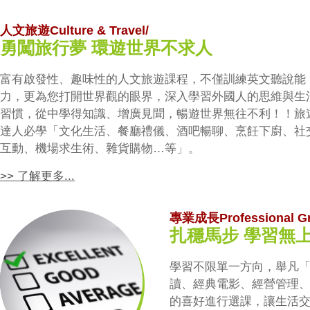
人文旅遊Culture & Travel/
勇闖旅行夢 環遊世界不求人
富有啟發性、趣味性的人文旅遊課程，不僅訓練英文聽說能
力，更為您打開世界觀的眼界，深入學習外國人的思維與生
習慣，從中學得知識、增廣見聞，暢遊世界無往不利！！旅
達人必學「文化生活、餐廳禮儀、酒吧暢聊、烹飪下廚、社
互動、機場求生術、雜貨購物…等」。
>> 了解更多...
專業成長Professional Gr
扎穩馬步 學習無
學習不限單一方向，舉凡
讀、經典電影、經營管理
的喜好進行選課，讓生活