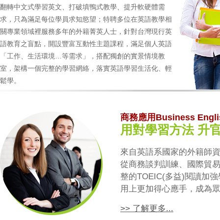
翻轉中文式學習英文、打破填鴨式教學、提升軟硬體需
求，只為滿足每位學員求知慾望；特聘多位在英語教學相
關專業領域裡服務多年的外籍菁英人士，針對台灣現行英
語教育之盲點，開設豐富互動性主題課程，滿足個人英語
「工作、生活環境…等需求」，搭配獨創的實景情境教
室，架構一個完整的學習網絡，落實英語學習生活化、輕
鬆學。
商務應用Business Engli
用對學習方法 升
來自英語系國家的外籍師
從商務談判訓練、國際貿
整的TOEIC(多益)閱讀
用上更加得心應手，成為
>> 了解更多...