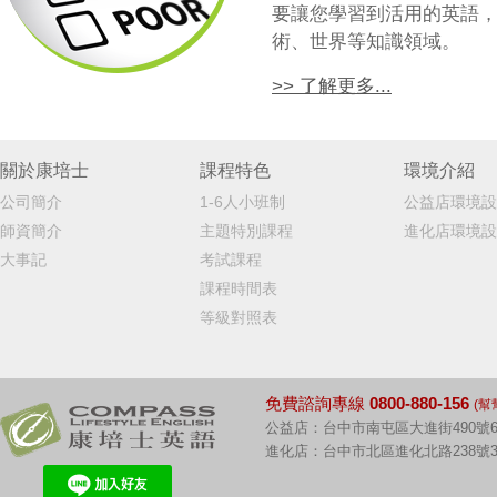
要讓您學習到活用的英語
術、世界等知識領域。
>> 了解更多...
關於康培士
課程特色
環境介紹
公司簡介
1-6人小班制
公益店環境設
師資簡介
主題特別課程
進化店環境設
大事記
考試課程
課程時間表
等級對照表
免費諮詢專線
0800-880-156
(幫
公益店：台中市南屯區大進街490號6
進化店：台中市北區進化北路238號3F